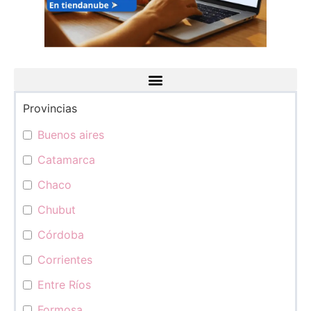
Provincias
Categorías
Buenos aires
Catamarca
Chaco
Chubut
Córdoba
Corrientes
Entre Ríos
Formosa