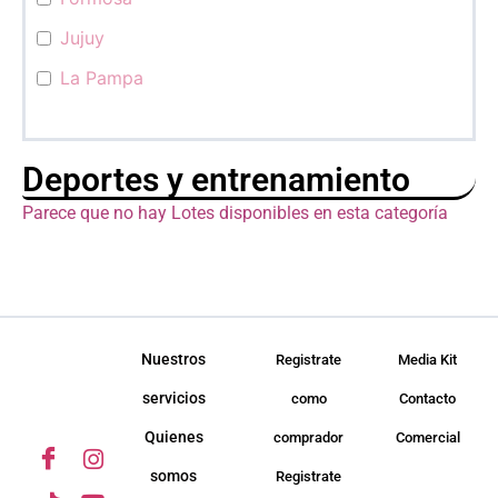
Jujuy
La Pampa
La Rioja
Mendoza
Deportes y entrenamiento
Misiones
Parece que no hay Lotes disponibles en esta categoría
Neuquén
Río Negro
Salta
San Juan
Nuestros
Registrate
Media Kit
San Luis
servicios
como
Contacto
Santa Cruz
Quienes
comprador
Comercial
Santa Fé
somos
Registrate