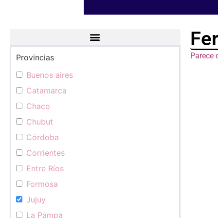
Fer
Parece 
Provincias
Categorías
Buenos aires
Catamarca
Chaco
Chubut
Córdoba
Corrientes
Entre Ríos
Formosa
Jujuy
La Pampa