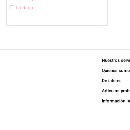
La Rioja
Mendoza
Misiones
Neuquén
Río Negro
Salta
Nuestros serv
San Juan
Quienes somo
San Luis
De interes
Santa Cruz
Santa Fé
Artículos proh
Santiago del Estero
Información l
Tierra del Fuego
Tucumán