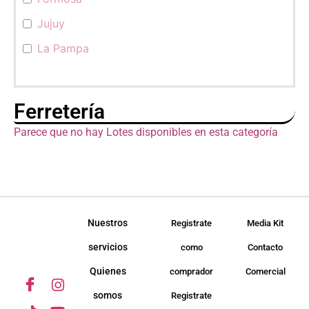
Jujuy
La Pampa
La Rioja
Mendoza
Ferretería
Misiones
Parece que no hay Lotes disponibles en esta categoría
Neuquén
Río Negro
Salta
San Juan
Nuestros
Registrate
Media Kit
San Luis
servicios
como
Contacto
Santa Cruz
Quienes
comprador
Comercial
Santa Fé
somos
Registrate