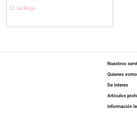
La Rioja
Mendoza
Misiones
Neuquén
Río Negro
Salta
Nuestros serv
San Juan
Quienes somo
San Luis
De interes
Santa Cruz
Santa Fé
Artículos proh
Santiago del Estero
Información l
Tierra del Fuego
Tucumán