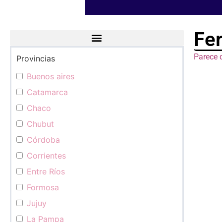
Fer
Parece 
Provincias
Categorías
Buenos aires
Catamarca
Chaco
Chubut
Córdoba
Corrientes
Entre Ríos
Formosa
Jujuy
La Pampa