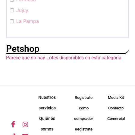
Jujuy
La Pampa
La Rioja
Mendoza
Petshop
Misiones
Parece que no hay Lotes disponibles en esta categoría
Neuquén
Río Negro
Salta
San Juan
Nuestros
Registrate
Media Kit
San Luis
servicios
como
Contacto
Santa Cruz
Quienes
comprador
Comercial
Santa Fé
somos
Registrate