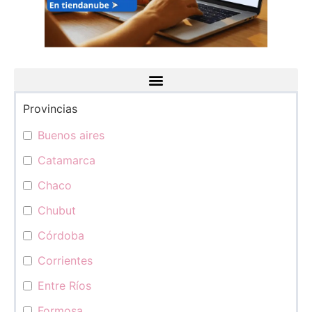
Provincias
Categorías
Buenos aires
Catamarca
Chaco
Chubut
Córdoba
Corrientes
Entre Ríos
Formosa