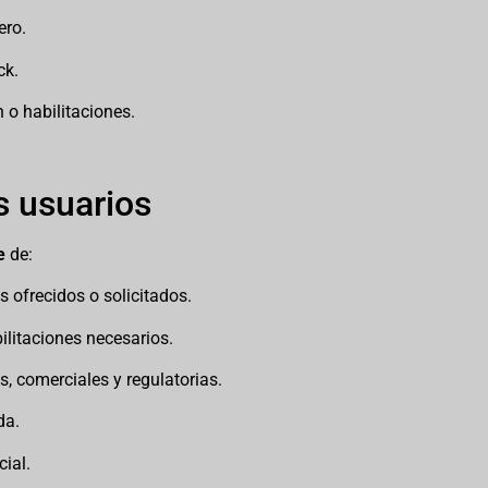
ero.
ck.
 o habilitaciones.
s usuarios
e
de:
s ofrecidos o solicitados.
ilitaciones necesarios.
s, comerciales y regulatorias.
da.
cial.