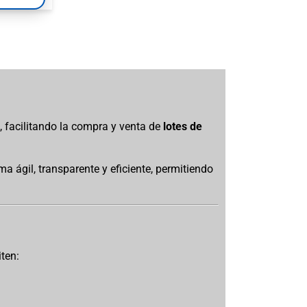
s
, facilitando la compra y venta de
lotes de
a ágil, transparente y eficiente, permitiendo
ten: