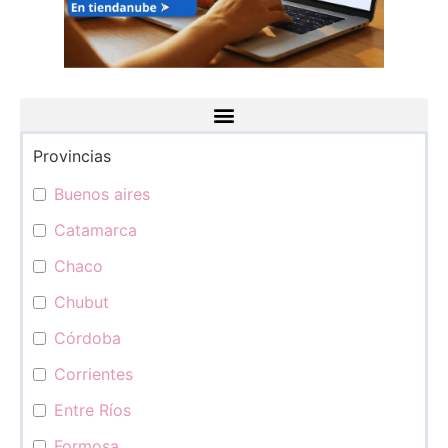
Provincias
Categorías
Buenos aires
Catamarca
Chaco
Chubut
Córdoba
Corrientes
Entre Ríos
Formosa