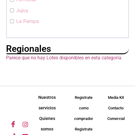
Jujuy
La Pampa
La Rioja
Mendoza
Regionales
Misiones
Parece que no hay Lotes disponibles en esta categoría
Neuquén
Río Negro
Salta
San Juan
Nuestros
Registrate
Media Kit
San Luis
servicios
como
Contacto
Santa Cruz
Quienes
comprador
Comercial
Santa Fé
somos
Registrate